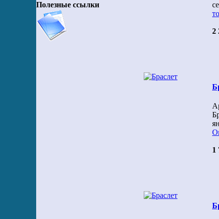
Полезные ссылки
с
то
2 
Б
А
Б
я
О
1 
Б