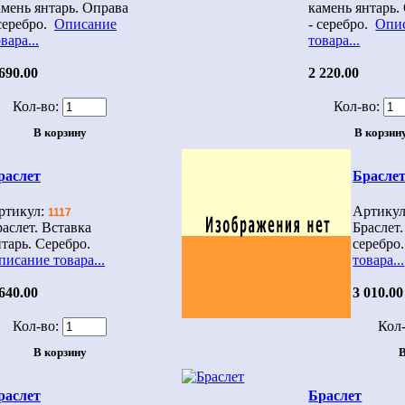
амень янтарь. Оправа
камень янтарь.
 серебро.
Описание
- серебро.
Опи
вара...
товара...
690.00
2 220.00
Кол-во:
Кол-во:
раслет
Брасле
ртикул:
Артику
1117
раслет. Вставка
Браслет.
нтарь. Серебро.
серебро
писание товара...
товара...
640.00
3 010.00
Кол-во:
Кол-
раслет
Браслет