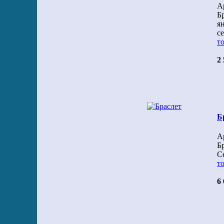
А
Б
я
с
то
2 
Б
А
Б
С
то
6 