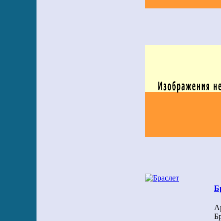
Б
А
Бр