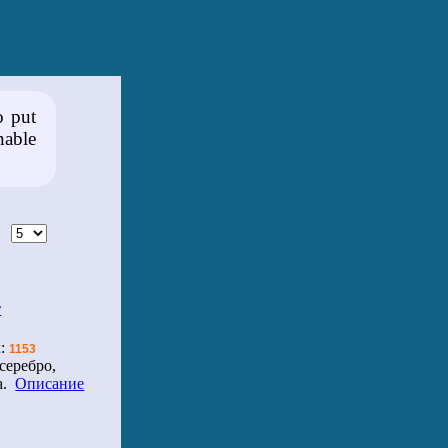
o put
nable
 #
т
л:
1153
серебро,
а.
Описание