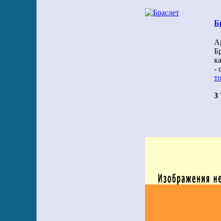
Б
А
Бр
к
-
то
3 