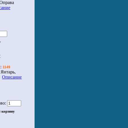
 Оправа
сание
т
л:
1149
 Янтарь,
.
Описание
во: