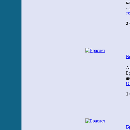
к
-
то
2 
Б
А
Б
я
О
1 
Б