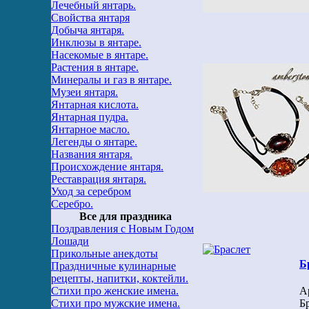
Лечебный янтарь.
Свойства янтаря
Добыча янтаря.
Инклюзы в янтаре.
Насекомые в янтаре.
Растения в янтаре.
Минералы и газ в янтаре.
Музеи янтаря.
Янтарная кислота.
Янтарная пудра.
Янтарное масло.
Легенды о янтаре.
Названия янтаря.
Происхождение янтаря.
Реставрация янтаря.
Уход за серебром
Серебро.
Все для праздника
Поздравления с Новым Годом
Лошади
Прикольные анекдоты
Б
Праздничные кулинарные
рецепты, напитки, коктейли.
Стихи про женские имена.
А
Стихи про мужские имена.
Б