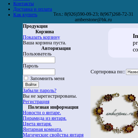
Контакты
Доставка и оплата
Тел.: 8(926)590-09-23; 8(967)268-72-31
Как купить
amberstone@bk.ru
Продукция
Корзина
I
Показать корзину
pr
Ваша корзина пуста.
Авторизация
co
Пользователь
Пароль
Сортировка по::
Запомнить меня
Забыли пароль?
Вы не зарегистрированы.
Регистрация
Полезная информация
Новости о янтаре.
Пирамида из янтаря.
Цвета янтаря.
Янтарная комната.
Магические свойства янтаря