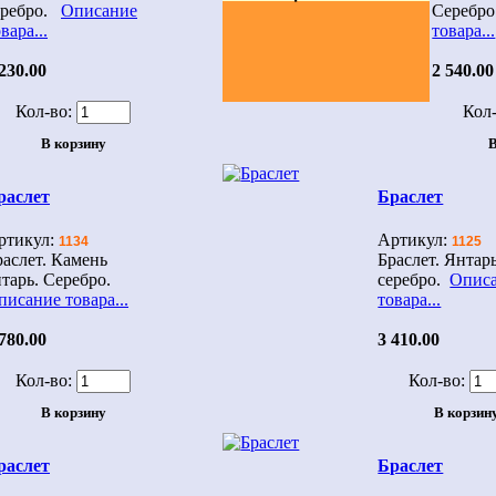
еребро.
Описание
Серебр
вара...
товара...
230.00
2 540.00
Кол-во:
Кол-
раслет
Браслет
ртикул:
Артикул:
1134
1125
раслет. Камень
Браслет. Янтарь
нтарь. Серебро.
серебро.
Опис
писание товара...
товара...
780.00
3 410.00
Кол-во:
Кол-во:
раслет
Браслет