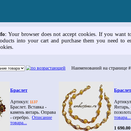
nfo
: Your browser does not accept cookies. If you want t
oducts into your cart and purchase them you need to e
okies.
Наименований на странице
Браслет
Брасле
Артикул:
Артику
1137
Браслет. Вставка -
Янтарь, 
камень янтарь. Оправа
позолот
- серебро.
Описание
товара...
товара...
1 690.00