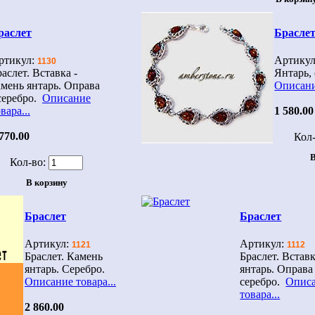
раслет
Брасле
ртикул:
Артику
1130
аслет. Вставка -
Янтарь,
амень янтарь. Оправа
Описани
 серебро.
Описание
вара...
1 580.00
770.00
Кол-
Кол-во:
Браслет
Браслет
Артикул:
Артикул:
1121
1112
Браслет. Камень
Браслет. Встав
янтарь. Серебро.
янтарь. Оправа
Описание товара...
серебро.
Опис
товара...
2 860.00