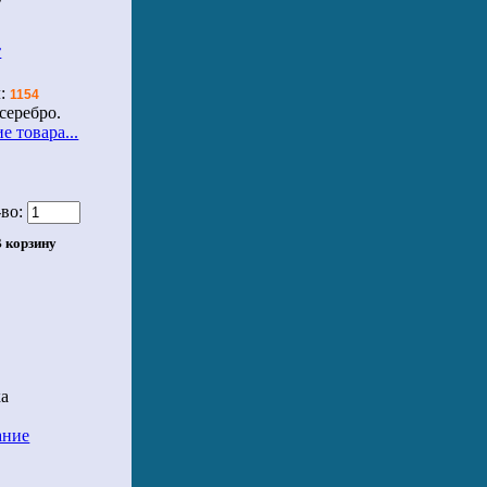
т
л:
1154
 серебро.
е товара...
во:
ка
ание