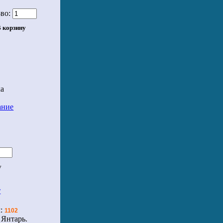
во:
ка
ание
т
л:
1102
 Янтарь.