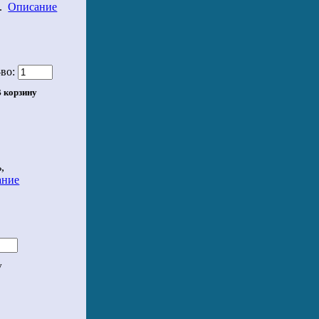
о.
Описание
во:
,
ание