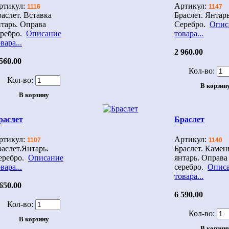
ртикул:
Артикул:
1116
1147
раслет. Вставка
Браслет. Янтарь
нтарь. Оправа
Серебро.
Опис
еребро.
Описание
товара...
вара...
2 960.00
560.00
Кол-во:
Кол-во:
раслет
Браслет
ртикул:
Артикул:
1107
1140
раслет.Янтарь.
Браслет. Камен
еребро.
Описание
янтарь. Оправа 
вара...
серебро.
Опис
товара...
650.00
6 590.00
Кол-во:
Кол-во: