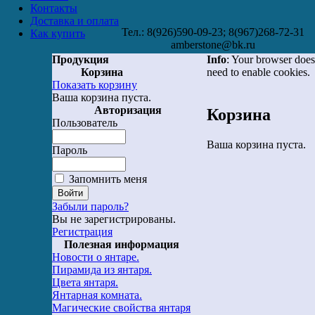
Контакты
Доставка и оплата
Тел.: 8(926)590-09-23; 8(967)268-72-31
Как купить
amberstone@bk.ru
Продукция
Info
: Your browser does
Корзина
need to enable cookies.
Показать корзину
Ваша корзина пуста.
Авторизация
Корзина
Пользователь
Ваша корзина пуста.
Пароль
Запомнить меня
Забыли пароль?
Вы не зарегистрированы.
Регистрация
Полезная информация
Новости о янтаре.
Пирамида из янтаря.
Цвета янтаря.
Янтарная комната.
Магические свойства янтаря