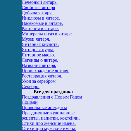
Лечебный янтарь.
Свойства янтаря
Добыча янтаря.
Инклюзы в янтаре.
Насекомые в янтаре.
Растения в янтаре.
Минералы и газ в янтаре.
Музеи янтаря.
Янтарная кислота.
Янтарная пудра.
Янтарное масло.
Легенды о янтаре.
Названия янтаря.
Происхождение янтаря.
Реставрация янтаря.
Уход за серебром
Серебро.
Все для праздника
Поздравления с Новым Годом
Лошади
Прикольные анекдоты
Праздничные кулинарные
рецепты, напитки, коктейли.
Стихи про женские имена.
Стихи про мужские имена.