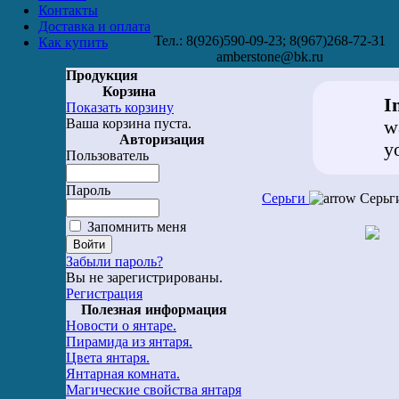
Контакты
Доставка и оплата
Тел.: 8(926)590-09-23; 8(967)268-72-31
Как купить
amberstone@bk.ru
Продукция
Корзина
I
Показать корзину
Ваша корзина пуста.
w
Авторизация
y
Пользователь
Пароль
Серьги
Серьг
Запомнить меня
Забыли пароль?
Вы не зарегистрированы.
Регистрация
Полезная информация
Новости о янтаре.
Пирамида из янтаря.
Цвета янтаря.
Янтарная комната.
Магические свойства янтаря