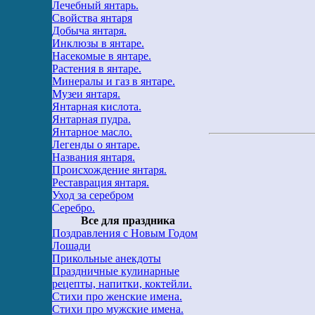
Лечебный янтарь.
Свойства янтаря
Добыча янтаря.
Инклюзы в янтаре.
Насекомые в янтаре.
Растения в янтаре.
Минералы и газ в янтаре.
Музеи янтаря.
Янтарная кислота.
Янтарная пудра.
Янтарное масло.
Легенды о янтаре.
Названия янтаря.
Происхождение янтаря.
Реставрация янтаря.
Уход за серебром
Серебро.
Все для праздника
Поздравления с Новым Годом
Лошади
Прикольные анекдоты
Праздничные кулинарные
рецепты, напитки, коктейли.
Стихи про женские имена.
Стихи про мужские имена.