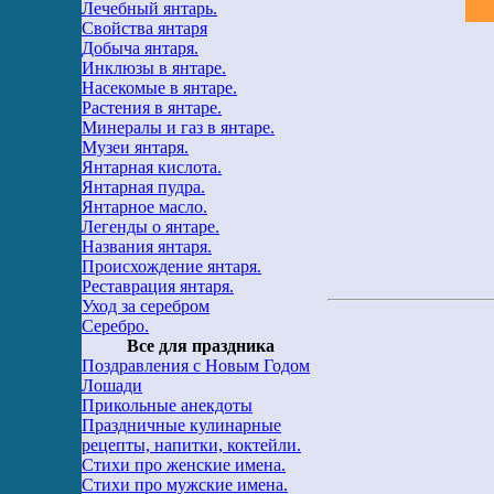
Лечебный янтарь.
Свойства янтаря
Добыча янтаря.
Инклюзы в янтаре.
Насекомые в янтаре.
Растения в янтаре.
Минералы и газ в янтаре.
Музеи янтаря.
Янтарная кислота.
Янтарная пудра.
Янтарное масло.
Легенды о янтаре.
Названия янтаря.
Происхождение янтаря.
Реставрация янтаря.
Уход за серебром
Серебро.
Все для праздника
Поздравления с Новым Годом
Лошади
Прикольные анекдоты
Праздничные кулинарные
рецепты, напитки, коктейли.
Стихи про женские имена.
Стихи про мужские имена.