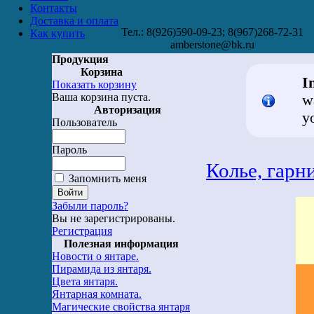
Контакты
Доставка и оплата
Тел.: 8(926)590-09-23; 8(967)268-72-31
Как купить
amberstone@bk.ru
Продукция
Корзина
I
Показать корзину
Ваша корзина пуста.
w
Авторизация
y
Пользователь
Пароль
Колье, гарн
Запомнить меня
Забыли пароль?
Вы не зарегистрированы.
Регистрация
Полезная информация
Новости о янтаре.
Пирамида из янтаря.
Цвета янтаря.
Янтарная комната.
Магические свойства янтаря