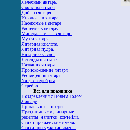
Лечебный янтарь.
Свойства янтаря
Добыча янтаря.
Инклюзы в янтаре.
Насекомые в янтаре.
Растения в янтаре.
Минералы и газ в янтаре.
Музеи янтаря.
Янтарная кислота.
Янтарная пудра.
Янтарное масло.
Легенды о янтаре.
Названия янтаря.
Происхождение янтаря.
Реставрация янтаря.
Уход за серебром
Серебро.
Все для праздника
Поздравления с Новым Годом
Лошади
Прикольные анекдоты
Праздничные кулинарные
рецепты, напитки, коктейли.
Стихи про женские имена.
Стихи про мужские имена.