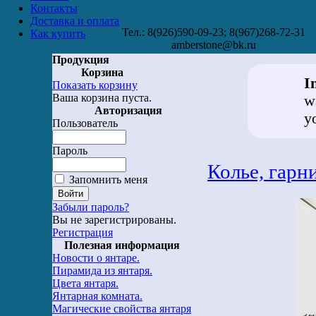
Контакты
Доставка и оплата
Тел.: 8(926)590-09-23; 8(967)268-72-31
Как купить
amberstone@bk.ru
Продукция
Корзина
I
Показать корзину
Ваша корзина пуста.
w
Авторизация
y
Пользователь
Пароль
Колье, гарн
Запомнить меня
Забыли пароль?
Вы не зарегистрированы.
Регистрация
Полезная информация
Новости о янтаре.
Пирамида из янтаря.
Цвета янтаря.
Янтарная комната.
Магические свойства янтаря