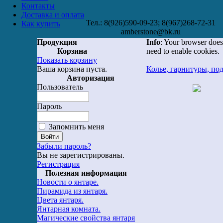
Контакты
Доставка и оплата
Тел.: 8(926)590-09-23; 8(967)268-72-31
Как купить
amberstone@bk.ru
Продукция
Info
: Your browser does
Корзина
need to enable cookies.
Показать корзину
Ваша корзина пуста.
Колье, гарнитуры, по
Авторизация
Пользователь
Пароль
Запомнить меня
Забыли пароль?
Вы не зарегистрированы.
Регистрация
Полезная информация
Новости о янтаре.
Пирамида из янтаря.
Цвета янтаря.
Янтарная комната.
Магические свойства янтаря