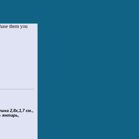
chase them you
шка 2,8х,1,7 см.,
 - янтарь,