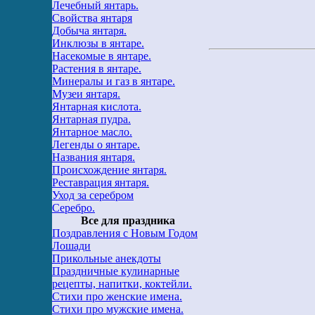
Лечебный янтарь.
Свойства янтаря
Добыча янтаря.
Инклюзы в янтаре.
Насекомые в янтаре.
Растения в янтаре.
Минералы и газ в янтаре.
Музеи янтаря.
Янтарная кислота.
Янтарная пудра.
Янтарное масло.
Легенды о янтаре.
Названия янтаря.
Происхождение янтаря.
Реставрация янтаря.
Уход за серебром
Серебро.
Все для праздника
Поздравления с Новым Годом
Лошади
Прикольные анекдоты
Праздничные кулинарные
рецепты, напитки, коктейли.
Стихи про женские имена.
Стихи про мужские имена.