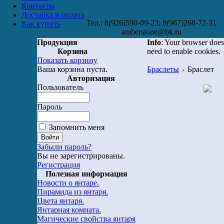
Контакты
Доставка и оплата
Тел.: 8(926)590-09-23; 8(967)268-72-31
Как купить
amberstone@bk.ru
Продукция
Info
: Your browser does
Корзина
need to enable cookies.
Показать корзину
Ваша корзина пуста.
Браслеты
Браслет
Авторизация
Пользователь
Пароль
Запомнить меня
Забыли пароль?
Вы не зарегистрированы.
Регистрация
Полезная информация
Новости о янтаре.
Пирамида из янтаря.
Цвета янтаря.
Янтарная комната.
Магические свойства янтаря