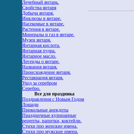
Лечебный янтарь.
Свойства янтаря
Добыча янтаря.
Инклюзы в янтаре.
Насекомые в янтаре.
Растения в янтаре.
Минералы и газ в янтаре.
Музеи янтаря.
Янтарная кислота.
Янтарная пудра.
Янтарное масло.
Легенды о янтаре.
Названия янтаря.
Происхождение янтаря.
Реставрация янтаря.
Уход за серебром
Серебро.
Все для праздника
Поздравления с Новым Годом
Лошади
Прикольные анекдоты
Праздничные кулинарные
рецепты, напитки, коктейли.
Стихи про женские имена.
Стихи про мужские имена.