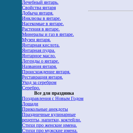
Лечебный янтарь.
Свойства янтаря
Добыча янтаря.
Инклюзы в янтаре.
Насекомые в янтаре.
Растения в янтаре.
Минералы и газ в янтаре.
Музеи янтаря.
Янтарная кислота.
Янтарная пудра.
Янтарное масло.
Легенды о янтаре.
Названия янтаря.
Происхождение янтаря.
Реставрация янтаря.
Уход за серебром
Серебро.
Все для праздника
Поздравления с Новым Годом
Лошади
Прикольные анекдоты
Праздничные кулинарные
рецепты, напитки, коктейли.
Стихи про женские имена.
Стихи про мужские имена.