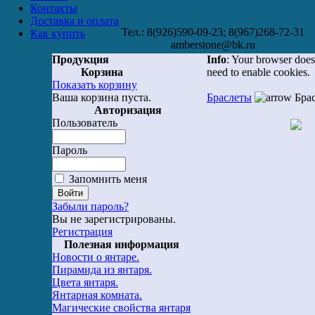
Контакты
Доставка и оплата
Тел.: 8(926)590-09-23; 8(967)268-72-31
Как купить
amberstone@bk.ru
Продукция
Info
: Your browser does
Корзина
need to enable cookies.
Показать корзину
Ваша корзина пуста.
Браслеты
Брас
Авторизация
Пользователь
Пароль
Запомнить меня
Забыли пароль?
Вы не зарегистрированы.
Регистрация
Полезная информация
Новости о янтаре.
Пирамида из янтаря.
Цвета янтаря.
Янтарная комната.
Магические свойства янтаря