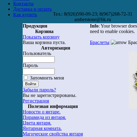
Контакты
Доставка и оплата
Тел.: 8(926)590-09-23; 8(967)268-72-31
Как купить
amberstone@bk.ru
Продукция
Info
: Your browser does
Корзина
need to enable cookies.
Показать корзину
Ваша корзина пуста.
Браслеты
Брас
Авторизация
Пользователь
Пароль
Запомнить меня
Забыли пароль?
Вы не зарегистрированы.
Регистрация
Полезная информация
Новости о янтаре.
Пирамида из янтаря.
Цвета янтаря.
Янтарная комната.
Магические свойства янтаря