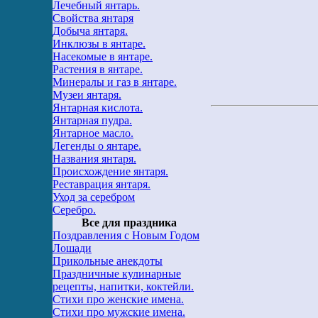
Лечебный янтарь.
Свойства янтаря
Добыча янтаря.
Инклюзы в янтаре.
Насекомые в янтаре.
Растения в янтаре.
Минералы и газ в янтаре.
Музеи янтаря.
Янтарная кислота.
Янтарная пудра.
Янтарное масло.
Легенды о янтаре.
Названия янтаря.
Происхождение янтаря.
Реставрация янтаря.
Уход за серебром
Серебро.
Все для праздника
Поздравления с Новым Годом
Лошади
Прикольные анекдоты
Праздничные кулинарные
рецепты, напитки, коктейли.
Стихи про женские имена.
Стихи про мужские имена.