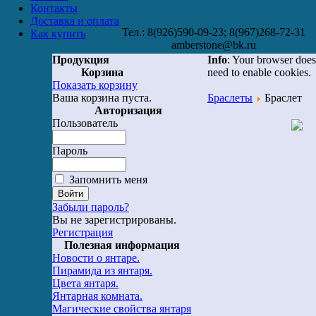
Контакты
Доставка и оплата
Тел.: 8(926)590-09-23; 8(967)268-72-31
Как купить
amberstone@bk.ru
Продукция
Info
: Your browser does
Корзина
need to enable cookies.
Показать корзину
Ваша корзина пуста.
Браслеты
Браслет
Авторизация
Пользователь
Пароль
Запомнить меня
Забыли пароль?
Вы не зарегистрированы.
Регистрация
Полезная информация
Новости о янтаре.
Пирамида из янтаря.
Цвета янтаря.
Янтарная комната.
Магические свойства янтаря