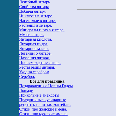
Лечебный янтарь.
Свойства янтаря
Добыча янтаря.
Инклюзы в янтаре.
Насекомые в янтаре.
Растения в янтаре.
Минералы и газ в янтаре.
Музеи янтаря.
Янтарная кислота.
Янтарная пудра.
Янтарное масло.
Легенды о янтаре.
Названия янтаря.
Происхождение янтаря.
Реставрация янтаря.
Уход за серебром
Серебро.
Все для праздника
Поздравления с Новым Годом
Лошади
Прикольные анекдоты
Праздничные кулинарные
рецепты, напитки, коктейли.
Стихи про женские имена.
Стихи про мужские имена.