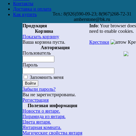
Контакты
Доставка и оплата
Тел.: 8(926)590-09-23; 8(967)268-72-31
Как купить
amberstone@bk.ru
Продукция
Info
: Your browser does
Корзина
need to enable cookies.
Показать корзину
Ваша корзина пуста.
Крестики
Кре
Авторизация
Пользователь
Пароль
Запомнить меня
Забыли пароль?
Вы не зарегистрированы.
Регистрация
Полезная информация
Новости о янтаре.
Пирамида из янтаря.
Цвета янтаря.
Янтарная комната.
Магические свойства янтаря