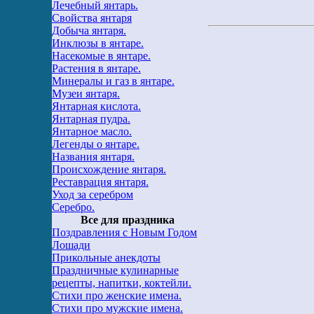
Лечебный янтарь.
Свойства янтаря
Добыча янтаря.
Инклюзы в янтаре.
Насекомые в янтаре.
Растения в янтаре.
Минералы и газ в янтаре.
Музеи янтаря.
Янтарная кислота.
Янтарная пудра.
Янтарное масло.
Легенды о янтаре.
Названия янтаря.
Происхождение янтаря.
Реставрация янтаря.
Уход за серебром
Серебро.
Все для праздника
Поздравления с Новым Годом
Лошади
Прикольные анекдоты
Праздничные кулинарные
рецепты, напитки, коктейли.
Стихи про женские имена.
Стихи про мужские имена.