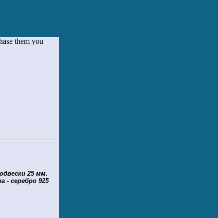
chase them you
одвески 25 мм.
 - серебро 925