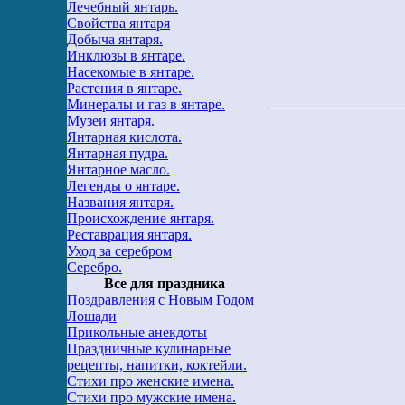
Лечебный янтарь.
Свойства янтаря
Добыча янтаря.
Инклюзы в янтаре.
Насекомые в янтаре.
Растения в янтаре.
Минералы и газ в янтаре.
Музеи янтаря.
Янтарная кислота.
Янтарная пудра.
Янтарное масло.
Легенды о янтаре.
Названия янтаря.
Происхождение янтаря.
Реставрация янтаря.
Уход за серебром
Серебро.
Все для праздника
Поздравления с Новым Годом
Лошади
Прикольные анекдоты
Праздничные кулинарные
рецепты, напитки, коктейли.
Стихи про женские имена.
Стихи про мужские имена.