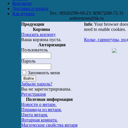
Контакты
Доставка и оплата
Тел.: 8(926)590-09-23; 8(967)268-72-31
Как купить
amberstone@bk.ru
Продукция
Info
: Your browser does
Корзина
need to enable cookies.
Показать корзину
Ваша корзина пуста.
Колье, гарнитуры, по
Авторизация
Пользователь
Пароль
Запомнить меня
Забыли пароль?
Вы не зарегистрированы.
Регистрация
Полезная информация
Новости о янтаре.
Пирамида из янтаря.
Цвета янтаря.
Янтарная комната.
Магические свойства янтаря