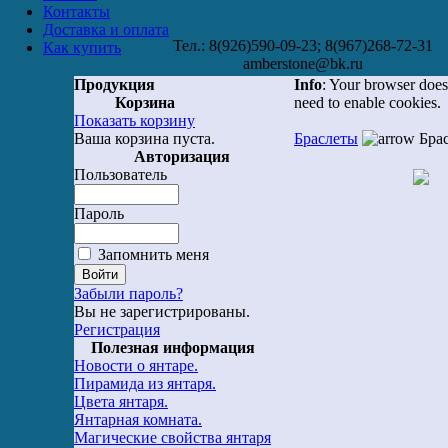
Контакты
Доставка и оплата
Тел.: 8(926)590-09-23; 8(967)268-72-31
Как купить
amberstone@bk.ru
Продукция
Info
: Your browser does
Корзина
need to enable cookies.
Показать корзину
Ваша корзина пуста.
Браслеты
Брас
Авторизация
Пользователь
Пароль
Запомнить меня
Забыли пароль?
Вы не зарегистрированы.
Регистрация
Полезная информация
Новости о янтаре.
Пирамида из янтаря.
Цвета янтаря.
Янтарная комната.
Магические свойства янтаря