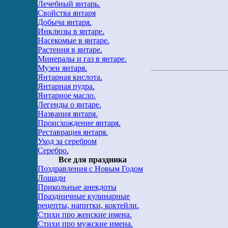
Лечебный янтарь.
Свойства янтаря
Добыча янтаря.
Инклюзы в янтаре.
Насекомые в янтаре.
Растения в янтаре.
Минералы и газ в янтаре.
Музеи янтаря.
Янтарная кислота.
Янтарная пудра.
Янтарное масло.
Легенды о янтаре.
Названия янтаря.
Происхождение янтаря.
Реставрация янтаря.
Уход за серебром
Серебро.
Все для праздника
Поздравления с Новым Годом
Лошади
Прикольные анекдоты
Праздничные кулинарные
рецепты, напитки, коктейли.
Стихи про женские имена.
Стихи про мужские имена.