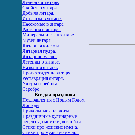
Лечебный янтарь.
Свойства янтаря
Добыча янтаря.
Инклюзы в янтаре.
Насекомые в янтаре.
Растения в янтаре.
Минералы и газ в янтаре.
Музеи янтаря.
Янтарная кислота.
Янтарная пудра.
Янтарное масло.
Легенды о янтаре.
Названия янтаря.
Происхождение янтаря.
Реставрация янтаря.
Уход за серебром
Серебро.
Все для праздника
Поздравления с Новым Годом
Лошади
Прикольные анекдоты
Праздничные кулинарные
рецепты, напитки, коктейли.
Стихи про женские имена.
Стихи про мужские имена.