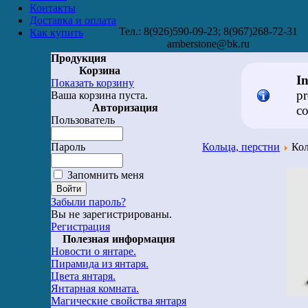
Контакты
Доставка и оплата
Тел.: 8(926)590-09-23; 8(967)268-72-31
Как купить
amberstone@bk.ru
Продукция
Корзина
I
Показать корзину
pr
Ваша корзина пуста.
Авторизация
co
Пользователь
Пароль
Кольца, перстни
Кол
Запомнить меня
Забыли пароль?
Вы не зарегистрированы.
Регистрация
Полезная информация
Новости о янтаре.
Пирамида из янтаря.
Цвета янтаря.
Янтарная комната.
Магические свойства янтаря