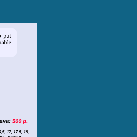
o put
nable
а:
500 р.
5, 17, 17,5, 18,
ка - камень