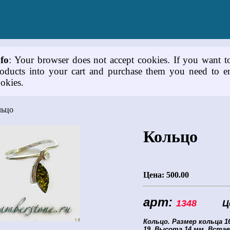
nfo
: Your browser does not accept cookies. If you want t
oducts into your cart and purchase them you need to e
okies.
ьцо
Кольцо
Цена:
500.00
арт:
1348
Цен
Кольцо.
Размер кольца 16,
19. Высота 14 мм. Встав