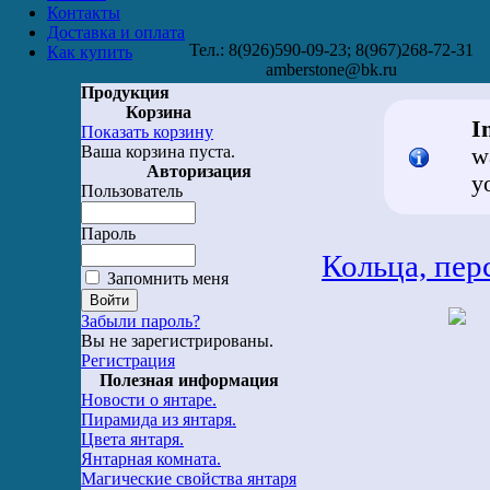
Контакты
Доставка и оплата
Тел.: 8(926)590-09-23; 8(967)268-72-31
Как купить
amberstone@bk.ru
Продукция
Корзина
I
Показать корзину
Ваша корзина пуста.
w
Авторизация
y
Пользователь
Пароль
Кольца, пер
Запомнить меня
Забыли пароль?
Вы не зарегистрированы.
Регистрация
Полезная информация
Новости о янтаре.
Пирамида из янтаря.
Цвета янтаря.
Янтарная комната.
Магические свойства янтаря