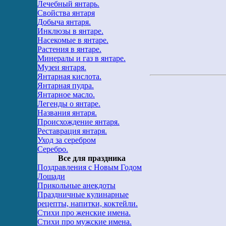
Лечебный янтарь.
Свойства янтаря
Добыча янтаря.
Инклюзы в янтаре.
Насекомые в янтаре.
Растения в янтаре.
Минералы и газ в янтаре.
Музеи янтаря.
Янтарная кислота.
Янтарная пудра.
Янтарное масло.
Легенды о янтаре.
Названия янтаря.
Происхождение янтаря.
Реставрация янтаря.
Уход за серебром
Серебро.
Все для праздника
Поздравления с Новым Годом
Лошади
Прикольные анекдоты
Праздничные кулинарные
рецепты, напитки, коктейли.
Стихи про женские имена.
Стихи про мужские имена.