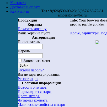
Контакты
Доставка и оплата
Тел.: 8(926)590-09-23; 8(967)268-72-31
Как купить
amberstone@bk.ru
Продукция
Info
: Your browser does
Корзина
need to enable cookies.
Показать корзину
Ваша корзина пуста.
Колье, гарнитуры, по
Авторизация
Пользователь
Пароль
Запомнить меня
Забыли пароль?
Вы не зарегистрированы.
Регистрация
Полезная информация
Новости о янтаре.
Пирамида из янтаря.
Цвета янтаря.
Янтарная комната.
Магические свойства янтаря