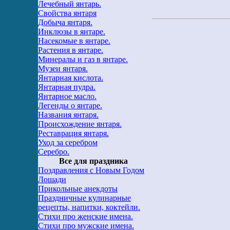
Лечебный янтарь.
Свойства янтаря
Добыча янтаря.
Инклюзы в янтаре.
Насекомые в янтаре.
Растения в янтаре.
Минералы и газ в янтаре.
Музеи янтаря.
Янтарная кислота.
Янтарная пудра.
Янтарное масло.
Легенды о янтаре.
Названия янтаря.
Происхождение янтаря.
Реставрация янтаря.
Уход за серебром
Серебро.
Все для праздника
Поздравления с Новым Годом
Лошади
Прикольные анекдоты
Праздничные кулинарные
рецепты, напитки, коктейли.
Стихи про женские имена.
Стихи про мужские имена.