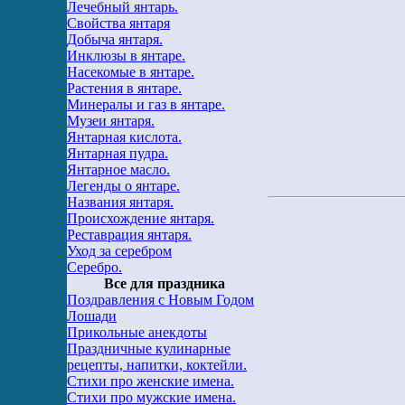
Лечебный янтарь.
Свойства янтаря
Добыча янтаря.
Инклюзы в янтаре.
Насекомые в янтаре.
Растения в янтаре.
Минералы и газ в янтаре.
Музеи янтаря.
Янтарная кислота.
Янтарная пудра.
Янтарное масло.
Легенды о янтаре.
Названия янтаря.
Происхождение янтаря.
Реставрация янтаря.
Уход за серебром
Серебро.
Все для праздника
Поздравления с Новым Годом
Лошади
Прикольные анекдоты
Праздничные кулинарные
рецепты, напитки, коктейли.
Стихи про женские имена.
Стихи про мужские имена.