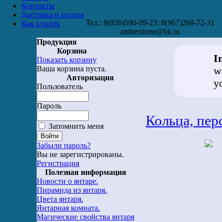
Контакты
Доставка и оплата
Тел.: 8(926)590-09-23; 8(967)268-72-31
Как купить
amberstone@bk.ru
Продукция
Корзина
I
Показать корзину
Ваша корзина пуста.
w
Авторизация
y
Пользователь
Пароль
Кольца, пер
Запомнить меня
Забыли пароль?
Вы не зарегистрированы.
Регистрация
Полезная информация
Новости о янтаре.
Пирамида из янтаря.
Цвета янтаря.
Янтарная комната.
Магические свойства янтаря