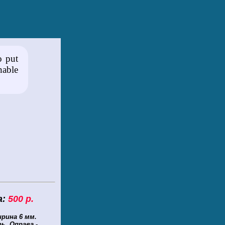
o put
nable
:
500 р.
ирина 6 мм.
ь. Оправа -