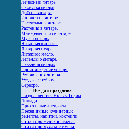
Лечебный янтарь.
Свойства янтаря
Добыча янтаря.
Инклюзы в янтаре.
Насекомые в янтаре.
Растения в янтаре.
Минералы и газ в янтаре.
Музеи янтаря.
Янтарная кислота.
Янтарная пудра.
Янтарное масло.
Легенды о янтаре.
Названия янтаря.
Происхождение янтаря.
Реставрация янтаря.
Уход за серебром
Серебро.
Все для праздника
Поздравления с Новым Годом
Лошади
Прикольные анекдоты
Праздничные кулинарные
рецепты, напитки, коктейли.
Стихи про женские имена.
Стихи про мужские имена.