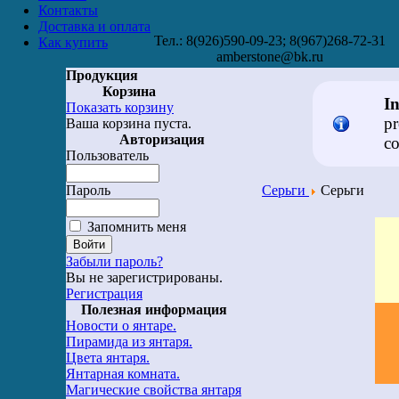
Контакты
Доставка и оплата
Тел.: 8(926)590-09-23; 8(967)268-72-31
Как купить
amberstone@bk.ru
Продукция
Корзина
I
Показать корзину
pr
Ваша корзина пуста.
Авторизация
co
Пользователь
Пароль
Серьги
Серьги
Запомнить меня
Забыли пароль?
Вы не зарегистрированы.
Регистрация
Полезная информация
Новости о янтаре.
Пирамида из янтаря.
Цвета янтаря.
Янтарная комната.
Магические свойства янтаря