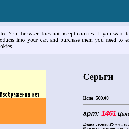
nfo
: Your browser does not accept cookies. If you want t
oducts into your cart and purchase them you need to e
okies.
Серьги
Цена:
500.00
арт:
1461
Цена
Длина серьги 25 мм., ш
Вставка - камень янтар