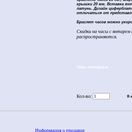
крышки 20 мм. Вставка ян
латунь. Дизайн цифербла
отличаться от представле
Браслет часов можно укор
Скидки на часы с янтарем 
распространяются.
Часы янтарные
Кол-во:
Информация о продавце