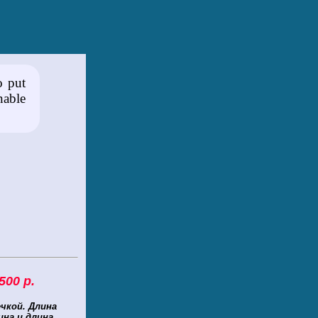
o put
nable
500 р.
чкой. Длина
ина и длина