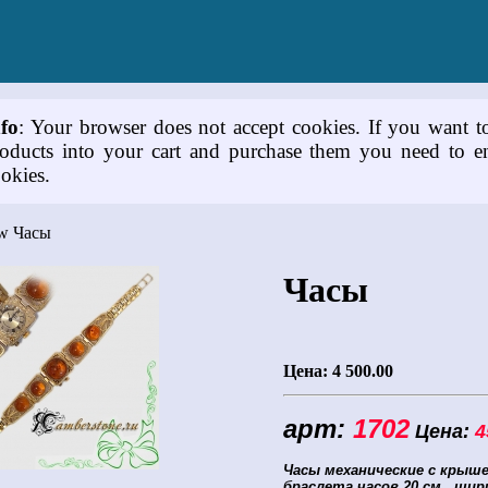
nfo
: Your browser does not accept cookies. If you want t
oducts into your cart and purchase them you need to e
okies.
Часы
Часы
Цена:
4 500.00
арт:
1702
Цена:
4
Часы механические с крыше
браслета часов 20 см., шир