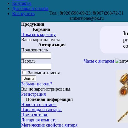
Контакты
Доставка и оплата
Тел.: 8(926)590-09-23; 8(967)268-72-31
Как купить
amberstone@bk.ru
Продукция
Корзина
I
Показать корзину
pr
Ваша корзина пуста.
Авторизация
co
Пользователь
Пароль
Часы с янтарем
Запомнить меня
Забыли пароль?
Вы не зарегистрированы.
Регистрация
Полезная информация
Новости о янтаре.
Пирамида из янтаря.
Цвета янтаря.
Янтарная комната.
Магические свойства янтаря