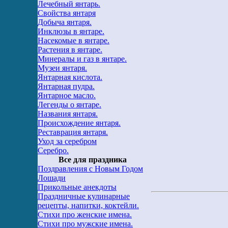
Лечебный янтарь.
Свойства янтаря
Добыча янтаря.
Инклюзы в янтаре.
Насекомые в янтаре.
Растения в янтаре.
Минералы и газ в янтаре.
Музеи янтаря.
Янтарная кислота.
Янтарная пудра.
Янтарное масло.
Легенды о янтаре.
Названия янтаря.
Происхождение янтаря.
Реставрация янтаря.
Уход за серебром
Серебро.
Все для праздника
Поздравления с Новым Годом
Лошади
Прикольные анекдоты
Праздничные кулинарные
рецепты, напитки, коктейли.
Стихи про женские имена.
Стихи про мужские имена.