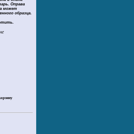
тарь. Оправа
та может
нного образца.
отить.
не