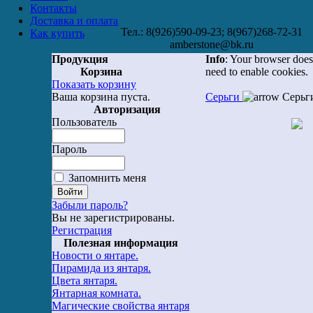
Контакты
Доставка и оплата
Тел.: 8(926)590-09-23; 8(967)268-72-31
Как купить
amberstone@bk.ru
Продукция
Info
: Your browser does
Корзина
need to enable cookies.
Показать корзину
Ваша корзина пуста.
Серьги
Серьг
Авторизация
Пользователь
Пароль
Запомнить меня
Забыли пароль?
Вы не зарегистрированы.
Регистрация
Полезная информация
Новости о янтаре.
Пирамида из янтаря.
Цвета янтаря.
Янтарная комната.
Магические свойства янтаря