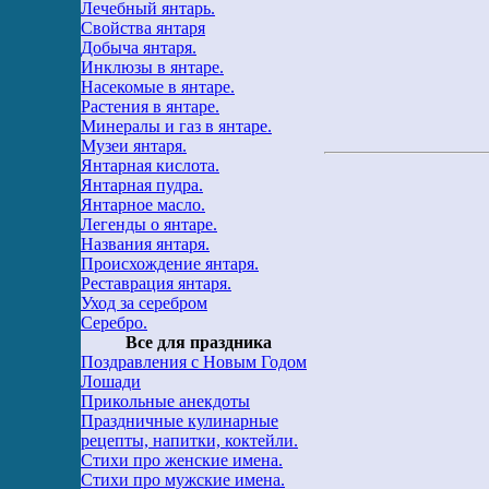
Лечебный янтарь.
Свойства янтаря
Добыча янтаря.
Инклюзы в янтаре.
Насекомые в янтаре.
Растения в янтаре.
Минералы и газ в янтаре.
Музеи янтаря.
Янтарная кислота.
Янтарная пудра.
Янтарное масло.
Легенды о янтаре.
Названия янтаря.
Происхождение янтаря.
Реставрация янтаря.
Уход за серебром
Серебро.
Все для праздника
Поздравления с Новым Годом
Лошади
Прикольные анекдоты
Праздничные кулинарные
рецепты, напитки, коктейли.
Стихи про женские имена.
Стихи про мужские имена.