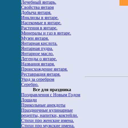
Лечебный янтарь.
Свойства янтаря
Добыча янтаря.
Инклюзы в янтаре.
Насекомые в янтаре.
Растения в янтаре.
Минералы и газ в янтаре.
Музеи янтаря.
Янтарная кислота.
Янтарная пудра.
Янтарное масло.
Легенды о янтаре.
Названия янтаря.
Происхождение янтаря.
Реставрация янтаря.
Уход за серебром
Серебро.
Все для праздника
Поздравления с Новым Годом
Лошади
Прикольные анекдоты
Праздничные кулинарные
рецепты, напитки, коктейли.
Стихи про женские имена.
Стихи про мужские имена.