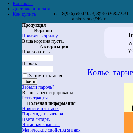
Контакты
Доставка и оплата
Тел.: 8(926)590-09-23; 8(967)268-72-31
Как купить
amberstone@bk.ru
Продукция
Корзина
I
Показать корзину
Ваша корзина пуста.
w
Авторизация
y
Пользователь
Пароль
Колье, гарн
Запомнить меня
Забыли пароль?
Вы не зарегистрированы.
Регистрация
Полезная информация
Новости о янтаре.
Пирамида из янтаря.
Цвета янтаря.
Янтарная комната.
Магические свойства янтаря