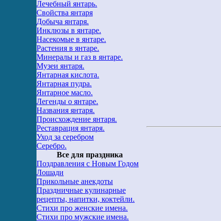
Лечебный янтарь.
Свойства янтаря
Добыча янтаря.
Инклюзы в янтаре.
Насекомые в янтаре.
Растения в янтаре.
Минералы и газ в янтаре.
Музеи янтаря.
Янтарная кислота.
Янтарная пудра.
Янтарное масло.
Легенды о янтаре.
Названия янтаря.
Происхождение янтаря.
Реставрация янтаря.
Уход за серебром
Серебро.
Все для праздника
Поздравления с Новым Годом
Лошади
Прикольные анекдоты
Праздничные кулинарные
рецепты, напитки, коктейли.
Стихи про женские имена.
Стихи про мужские имена.