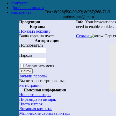
Контакты
Доставка и оплата
Тел.: 8(926)590-09-23; 8(967)268-72-31
Как купить
amberstone@bk.ru
Продукция
Info
: Your browser does
Корзина
need to enable cookies.
Показать корзину
Ваша корзина пуста.
Серьги
Серьг
Авторизация
Пользователь
Пароль
Запомнить меня
Забыли пароль?
Вы не зарегистрированы.
Регистрация
Полезная информация
Новости о янтаре.
Пирамида из янтаря.
Цвета янтаря.
Янтарная комната.
Магические свойства янтаря