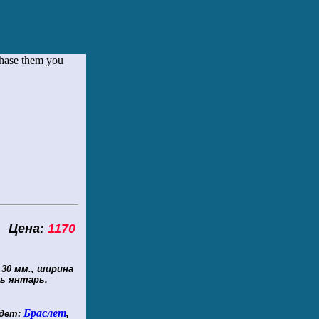
chase them you
ена:
1170
30 мм., ширина
нь янтарь.
Браслет
,
дет: