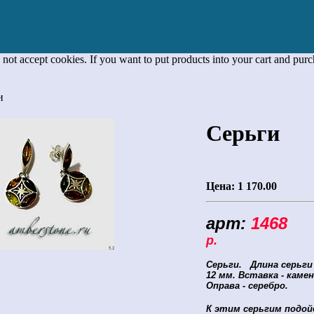
 not accept cookies. If you want to put products into your cart and pur
и
Серьги
Цена:
1 170.00
арт:
1468
Ц
р.
Серьги.
Длина серьги 
12 мм. Вставка - каме
Оправа - серебро.
К этим серьгим подой