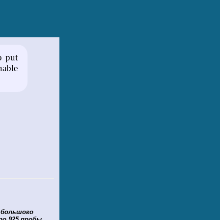
o put
nable
а большого
ро 925 пробы.