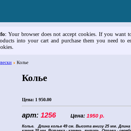
nfo
: Your browser does not accept cookies. If you want t
oducts into your cart and purchase them you need to e
okies.
двески
Колье
Колье
Цена:
1 950.00
арт:
1256
Цена:
1950 р.
Колье.
Длина колье 49 см. Высота внизу 25 мм. Длин
камня 20 мм. Вставка - камень янтарь. Оправа - сереб