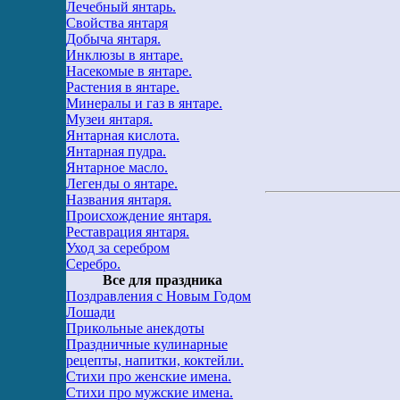
Лечебный янтарь.
Свойства янтаря
Добыча янтаря.
Инклюзы в янтаре.
Насекомые в янтаре.
Растения в янтаре.
Минералы и газ в янтаре.
Музеи янтаря.
Янтарная кислота.
Янтарная пудра.
Янтарное масло.
Легенды о янтаре.
Названия янтаря.
Происхождение янтаря.
Реставрация янтаря.
Уход за серебром
Серебро.
Все для праздника
Поздравления с Новым Годом
Лошади
Прикольные анекдоты
Праздничные кулинарные
рецепты, напитки, коктейли.
Стихи про женские имена.
Стихи про мужские имена.