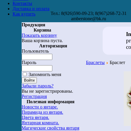
Контакты
Доставка и оплата
Тел.: 8(926)590-09-23; 8(967)268-72-31
Как купить
amberstone@bk.ru
Продукция
Корзина
I
Показать корзину
pr
Ваша корзина пуста.
Авторизация
co
Пользователь
Пароль
Браслеты
Браслет
Запомнить меня
Забыли пароль?
Вы не зарегистрированы.
Регистрация
Полезная информация
Новости о янтаре.
Пирамида из янтаря.
Цвета янтаря.
Янтарная комната.
Магические свойства янтаря