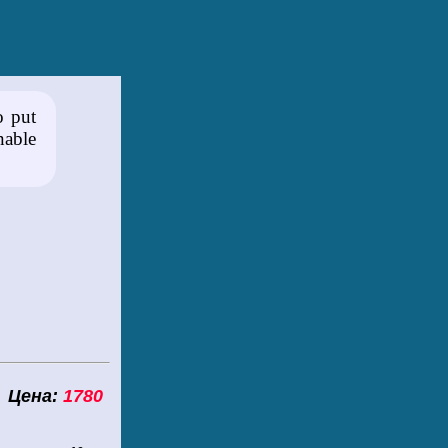
o put
nable
на:
1780