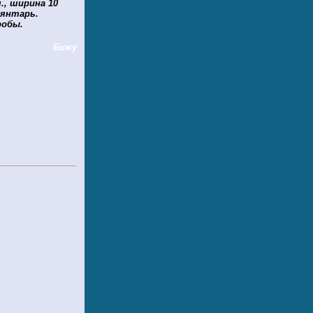
., ширина 10
 янтарь.
робы.
Бижу