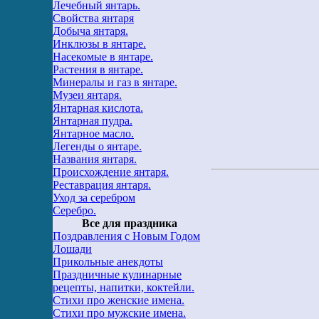
Лечебный янтарь.
Свойства янтаря
Добыча янтаря.
Инклюзы в янтаре.
Насекомые в янтаре.
Растения в янтаре.
Минералы и газ в янтаре.
Музеи янтаря.
Янтарная кислота.
Янтарная пудра.
Янтарное масло.
Легенды о янтаре.
Названия янтаря.
Происхождение янтаря.
Реставрация янтаря.
Уход за серебром
Серебро.
Все для праздника
Поздравления с Новым Годом
Лошади
Прикольные анекдоты
Праздничные кулинарные
рецепты, напитки, коктейли.
Стихи про женские имена.
Стихи про мужские имена.