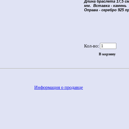
Длина браслета 17,5 см
мм. Вставка - камень
Оправа - серебро 925 п
Кол-во:
Информация о продавце