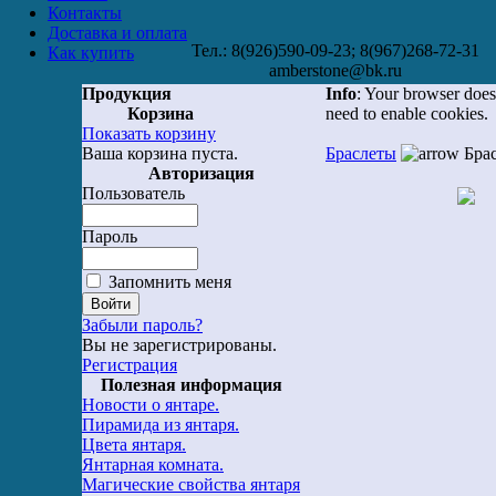
Контакты
Доставка и оплата
Тел.: 8(926)590-09-23; 8(967)268-72-31
Как купить
amberstone@bk.ru
Продукция
Info
: Your browser does
Корзина
need to enable cookies.
Показать корзину
Ваша корзина пуста.
Браслеты
Брас
Авторизация
Пользователь
Пароль
Запомнить меня
Забыли пароль?
Вы не зарегистрированы.
Регистрация
Полезная информация
Новости о янтаре.
Пирамида из янтаря.
Цвета янтаря.
Янтарная комната.
Магические свойства янтаря