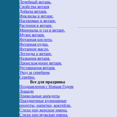
Лечебный янтарь.
Свойства янтаря
Добыча янтаря.
Инклюзы в янтаре.
Насекомые в янтаре.
Растения в янтаре.
Минералы и газ в янтаре.
Музеи янтаря.
Янтарная кислота.
Янтарная пудра.
Янтарное масло.
Легенды о янтаре.
Названия янтаря.
Происхождение янтаря.
Реставрация янтаря.
Уход за серебром
Серебро.
Все для праздника
Поздравления с Новым Годом
Лошади
Прикольные анекдоты
Праздничные кулинарные
рецепты, напитки, коктейли.
Стихи про женские имена.
Стихи про мужские имена.