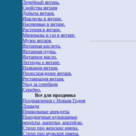
Лечебный янтарь.
Свойства янтаря
Добыча янтаря.
Инклюзы в янтаре.
Насекомые в янтаре.
Растения в янтаре.
Минералы и газ в янтаре.
Музеи янтаря.
Янтарная кислота.
Янтарная пудра.
Янтарное масло.
Легенды о янтаре.
Названия янтаря.
Происхождение янтаря.
Реставрация янтаря.
Уход за серебром
Серебро.
Все для праздника
Поздравления с Новым Годом
Лошади
Прикольные анекдоты
Праздничные кулинарные
рецепты, напитки, коктейли.
Стихи про женские имена.
Стихи про мужские имена.