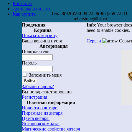
Контакты
Доставка и оплата
Тел.: 8(926)590-09-23; 8(967)268-72-31
Как купить
amberstone@bk.ru
Продукция
Info
: Your browser does
Корзина
need to enable cookies.
Показать корзину
Ваша корзина пуста.
Серьги
Серьг
Авторизация
Пользователь
Пароль
Запомнить меня
Забыли пароль?
Вы не зарегистрированы.
Регистрация
Полезная информация
Новости о янтаре.
Пирамида из янтаря.
Цвета янтаря.
Янтарная комната.
Магические свойства янтаря