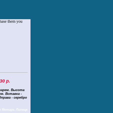
chase them you
30 р.
тарем.
Высота
мм.
Вставка -
права - серебро
н Янтарь Липецк