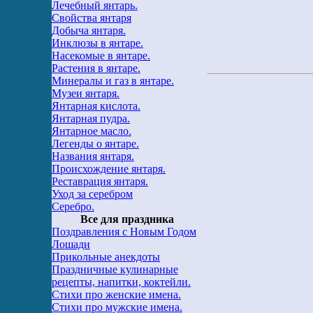
Лечебный янтарь.
Свойства янтаря
Добыча янтаря.
Инклюзы в янтаре.
Насекомые в янтаре.
Растения в янтаре.
Минералы и газ в янтаре.
Музеи янтаря.
Янтарная кислота.
Янтарная пудра.
Янтарное масло.
Легенды о янтаре.
Названия янтаря.
Происхождение янтаря.
Реставрация янтаря.
Уход за серебром
Серебро.
Все для праздника
Поздравления с Новым Годом
Лошади
Прикольные анекдоты
Праздничные кулинарные
рецепты, напитки, коктейли.
Стихи про женские имена.
Стихи про мужские имена.