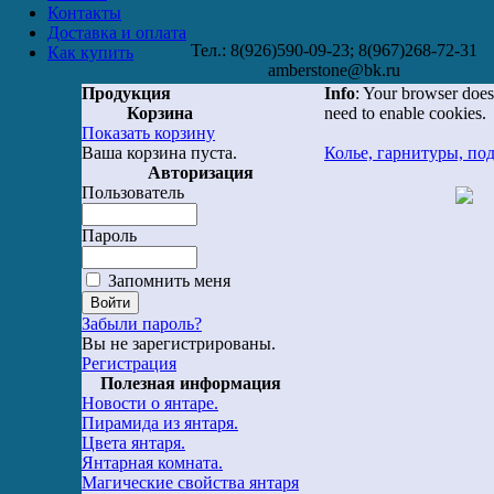
Контакты
Доставка и оплата
Тел.: 8(926)590-09-23; 8(967)268-72-31
Как купить
amberstone@bk.ru
Продукция
Info
: Your browser does
Корзина
need to enable cookies.
Показать корзину
Ваша корзина пуста.
Колье, гарнитуры, по
Авторизация
Пользователь
Пароль
Запомнить меня
Забыли пароль?
Вы не зарегистрированы.
Регистрация
Полезная информация
Новости о янтаре.
Пирамида из янтаря.
Цвета янтаря.
Янтарная комната.
Магические свойства янтаря