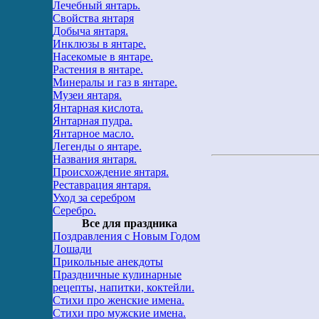
Лечебный янтарь.
Свойства янтаря
Добыча янтаря.
Инклюзы в янтаре.
Насекомые в янтаре.
Растения в янтаре.
Минералы и газ в янтаре.
Музеи янтаря.
Янтарная кислота.
Янтарная пудра.
Янтарное масло.
Легенды о янтаре.
Названия янтаря.
Происхождение янтаря.
Реставрация янтаря.
Уход за серебром
Серебро.
Все для праздника
Поздравления с Новым Годом
Лошади
Прикольные анекдоты
Праздничные кулинарные
рецепты, напитки, коктейли.
Стихи про женские имена.
Стихи про мужские имена.