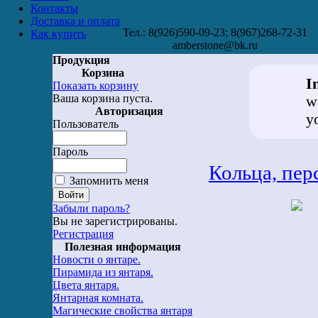
Контакты
Доставка и оплата
Тел.: 8(926)590-09-23; 8(967)268-72-31
Как купить
amberstone@bk.ru
Продукция
Корзина
I
Показать корзину
Ваша корзина пуста.
w
Авторизация
y
Пользователь
Пароль
Кольца, пер
Запомнить меня
Забыли пароль?
Вы не зарегистрированы.
Регистрация
Полезная информация
Новости о янтаре.
Пирамида из янтаря.
Цвета янтаря.
Янтарная комната.
Магические свойства янтаря