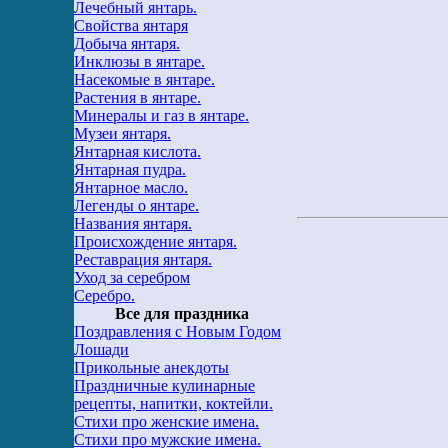
Лечебный янтарь.
Свойства янтаря
Добыча янтаря.
Инклюзы в янтаре.
Насекомые в янтаре.
Растения в янтаре.
Минералы и газ в янтаре.
Музеи янтаря.
Янтарная кислота.
Янтарная пудра.
Янтарное масло.
Легенды о янтаре.
Названия янтаря.
Происхождение янтаря.
Реставрация янтаря.
Уход за серебром
Серебро.
Все для праздника
Поздравления с Новым Годом
Лошади
Прикольные анекдоты
Праздничные кулинарные
рецепты, напитки, коктейли.
Стихи про женские имена.
Стихи про мужские имена.