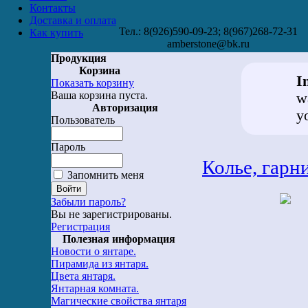
Контакты
Доставка и оплата
Тел.: 8(926)590-09-23; 8(967)268-72-31
Как купить
amberstone@bk.ru
Продукция
Корзина
I
Показать корзину
Ваша корзина пуста.
w
Авторизация
y
Пользователь
Пароль
Колье, гарн
Запомнить меня
Забыли пароль?
Вы не зарегистрированы.
Регистрация
Полезная информация
Новости о янтаре.
Пирамида из янтаря.
Цвета янтаря.
Янтарная комната.
Магические свойства янтаря