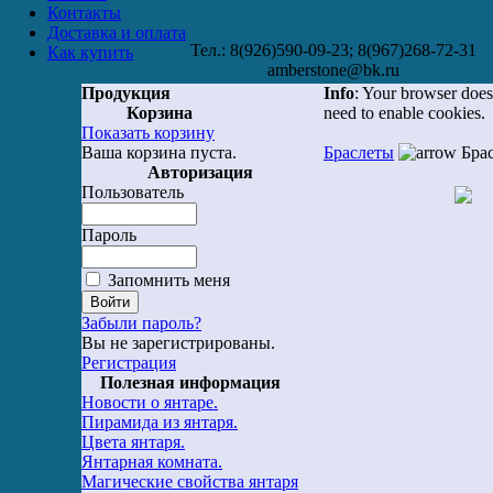
Контакты
Доставка и оплата
Тел.: 8(926)590-09-23; 8(967)268-72-31
Как купить
amberstone@bk.ru
Продукция
Info
: Your browser does
Корзина
need to enable cookies.
Показать корзину
Ваша корзина пуста.
Браслеты
Брас
Авторизация
Пользователь
Пароль
Запомнить меня
Забыли пароль?
Вы не зарегистрированы.
Регистрация
Полезная информация
Новости о янтаре.
Пирамида из янтаря.
Цвета янтаря.
Янтарная комната.
Магические свойства янтаря