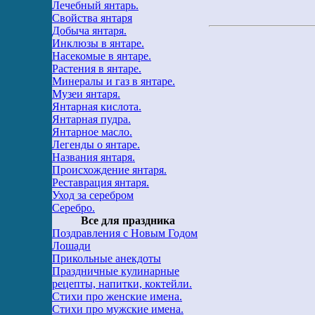
Лечебный янтарь.
Свойства янтаря
Добыча янтаря.
Инклюзы в янтаре.
Насекомые в янтаре.
Растения в янтаре.
Минералы и газ в янтаре.
Музеи янтаря.
Янтарная кислота.
Янтарная пудра.
Янтарное масло.
Легенды о янтаре.
Названия янтаря.
Происхождение янтаря.
Реставрация янтаря.
Уход за серебром
Серебро.
Все для праздника
Поздравления с Новым Годом
Лошади
Прикольные анекдоты
Праздничные кулинарные
рецепты, напитки, коктейли.
Стихи про женские имена.
Стихи про мужские имена.