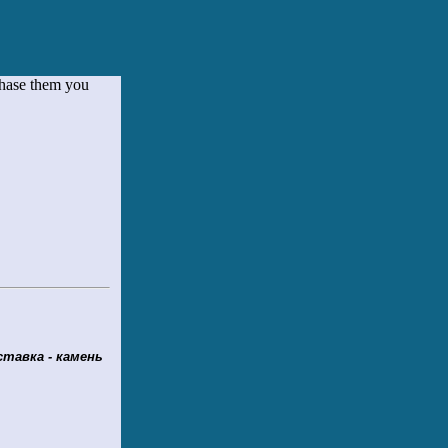
chase them you
ставка - камень