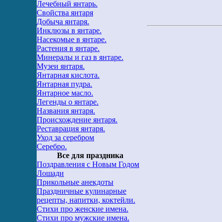
Лечебный янтарь.
Свойства янтаря
Добыча янтаря.
Инклюзы в янтаре.
Насекомые в янтаре.
Растения в янтаре.
Минералы и газ в янтаре.
Музеи янтаря.
Янтарная кислота.
Янтарная пудра.
Янтарное масло.
Легенды о янтаре.
Названия янтаря.
Происхождение янтаря.
Реставрация янтаря.
Уход за серебром
Серебро.
Все для праздника
Поздравления с Новым Годом
Лошади
Прикольные анекдоты
Праздничные кулинарные
рецепты, напитки, коктейли.
Стихи про женские имена.
Стихи про мужские имена.