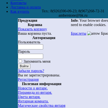
Контакты
Доставка и оплата
Тел.: 8(926)590-09-23; 8(967)268-72-31
Как купить
amberstone@bk.ru
Продукция
Info
: Your browser does
Корзина
need to enable cookies.
Показать корзину
Ваша корзина пуста.
Браслеты
Брас
Авторизация
Пользователь
Пароль
Запомнить меня
Забыли пароль?
Вы не зарегистрированы.
Регистрация
Полезная информация
Новости о янтаре.
Пирамида из янтаря.
Цвета янтаря.
Янтарная комната.
Магические свойства янтаря