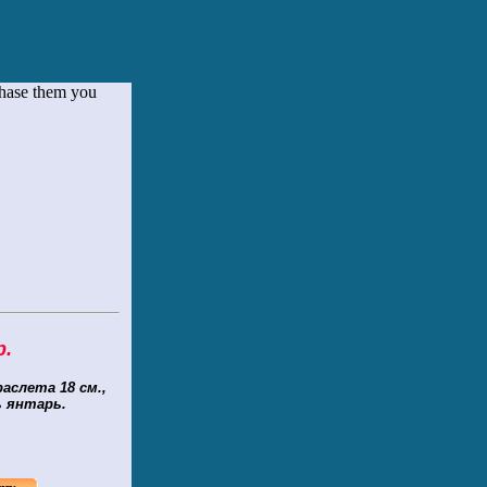
chase them you
р.
аслета 18 см.,
ь янтарь.