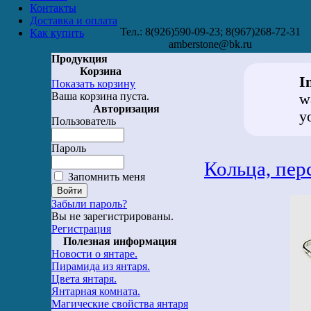
Контакты
Доставка и оплата
Тел.: 8(926)590-09-23; 8(967)268-72-31
Как купить
amberstone@bk.ru
Продукция
Корзина
I
Показать корзину
Ваша корзина пуста.
w
Авторизация
y
Пользователь
Пароль
Кольца, пер
Запомнить меня
Забыли пароль?
Вы не зарегистрированы.
Регистрация
Полезная информация
Новости о янтаре.
Пирамида из янтаря.
Цвета янтаря.
Янтарная комната.
Магические свойства янтаря