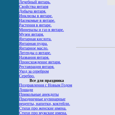
Лечебный янтарь.
Свойства янтаря
Добыча янтаря.
Инклюзы в янтаре.
Насекомые в янтаре.
Растения в янтаре.
Минералы и газ в янтаре.
Музеи янтаря.
Янтарная кислота.
Янтарная пудра.
Янтарное масло.
Легенды о янтаре.
Названия янтаря.
Происхождение янтаря.
Реставрация янтаря.
Уход за серебром
Серебро.
Все для праздника
Поздравления с Новым Годом
Лошади
Прикольные анекдоты
Праздничные кулинарные
рецепты, напитки, коктейли.
Стихи про женские имена.
Стихи про мужские имена.