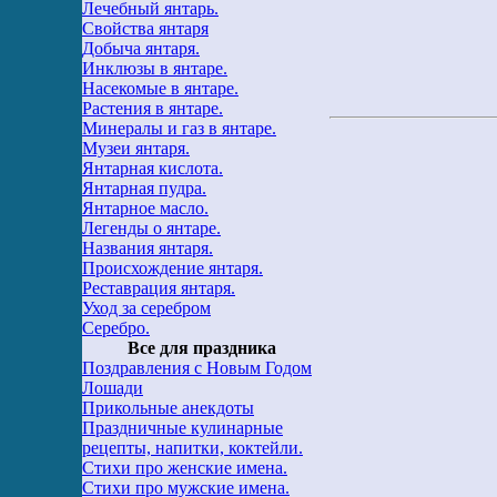
Лечебный янтарь.
Свойства янтаря
Добыча янтаря.
Инклюзы в янтаре.
Насекомые в янтаре.
Растения в янтаре.
Минералы и газ в янтаре.
Музеи янтаря.
Янтарная кислота.
Янтарная пудра.
Янтарное масло.
Легенды о янтаре.
Названия янтаря.
Происхождение янтаря.
Реставрация янтаря.
Уход за серебром
Серебро.
Все для праздника
Поздравления с Новым Годом
Лошади
Прикольные анекдоты
Праздничные кулинарные
рецепты, напитки, коктейли.
Стихи про женские имена.
Стихи про мужские имена.