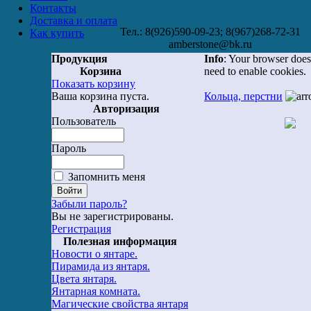
Контакты
Доставка и оплата
Тел.: 8(926)590-09-23; 8(967)268-72-31
Как купить
amberstone@bk.ru
Продукция
Info
: Your browser does
Корзина
need to enable cookies.
Показать корзину
Ваша корзина пуста.
Кольца, перстни
Авторизация
Пользователь
Пароль
Запомнить меня
Забыли пароль?
Вы не зарегистрированы.
Регистрация
Полезная информация
Новости о янтаре.
Пирамида из янтаря.
Цвета янтаря.
Янтарная комната.
Магические свойства янтаря