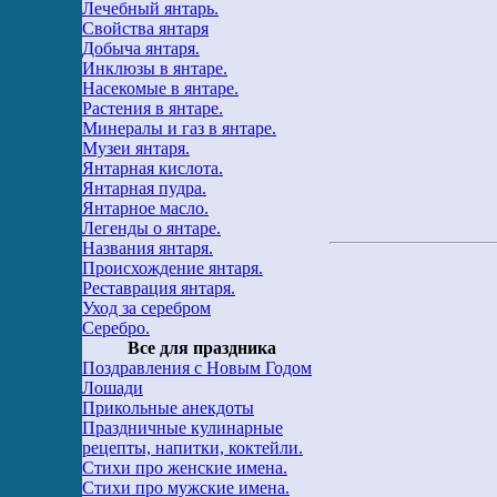
Лечебный янтарь.
Свойства янтаря
Добыча янтаря.
Инклюзы в янтаре.
Насекомые в янтаре.
Растения в янтаре.
Минералы и газ в янтаре.
Музеи янтаря.
Янтарная кислота.
Янтарная пудра.
Янтарное масло.
Легенды о янтаре.
Названия янтаря.
Происхождение янтаря.
Реставрация янтаря.
Уход за серебром
Серебро.
Все для праздника
Поздравления с Новым Годом
Лошади
Прикольные анекдоты
Праздничные кулинарные
рецепты, напитки, коктейли.
Стихи про женские имена.
Стихи про мужские имена.