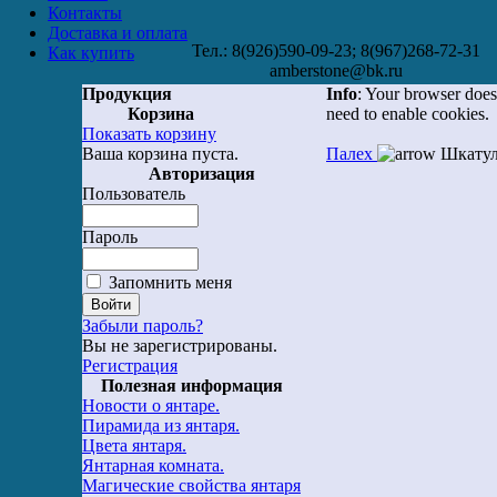
Контакты
Доставка и оплата
Тел.: 8(926)590-09-23; 8(967)268-72-31
Как купить
amberstone@bk.ru
Продукция
Info
: Your browser does
Корзина
need to enable cookies.
Показать корзину
Ваша корзина пуста.
Палех
Шкатул
Авторизация
Пользователь
Пароль
Запомнить меня
Забыли пароль?
Вы не зарегистрированы.
Регистрация
Полезная информация
Новости о янтаре.
Пирамида из янтаря.
Цвета янтаря.
Янтарная комната.
Магические свойства янтаря