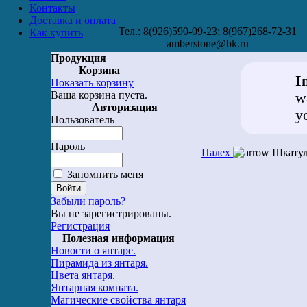
Контакты
Доставка и оплата
Тел.: 8(926)590-09-23; 8(967)268-72-31
Как купить
amberstone@bk.ru
Продукция
Корзина
I
Показать корзину
Ваша корзина пуста.
w
Авторизация
y
Пользователь
Пароль
Палех
Шкатул
Запомнить меня
Забыли пароль?
Вы не зарегистрированы.
Регистрация
Полезная информация
Новости о янтаре.
Пирамида из янтаря.
Цвета янтаря.
Янтарная комната.
Магические свойства янтаря