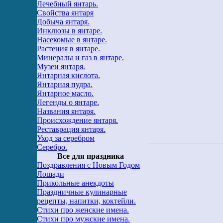
Лечебный янтарь.
Свойства янтаря
Добыча янтаря.
Инклюзы в янтаре.
Насекомые в янтаре.
Растения в янтаре.
Минералы и газ в янтаре.
Музеи янтаря.
Янтарная кислота.
Янтарная пудра.
Янтарное масло.
Легенды о янтаре.
Названия янтаря.
Происхождение янтаря.
Реставрация янтаря.
Уход за серебром
Серебро.
Все для праздника
Поздравления с Новым Годом
Лошади
Прикольные анекдоты
Праздничные кулинарные
рецепты, напитки, коктейли.
Стихи про женские имена.
Стихи про мужские имена.