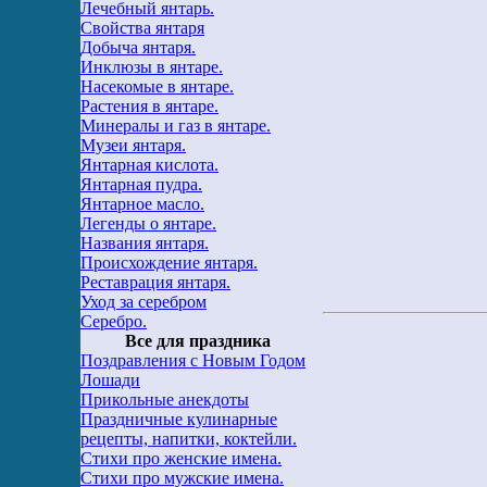
Лечебный янтарь.
Свойства янтаря
Добыча янтаря.
Инклюзы в янтаре.
Насекомые в янтаре.
Растения в янтаре.
Минералы и газ в янтаре.
Музеи янтаря.
Янтарная кислота.
Янтарная пудра.
Янтарное масло.
Легенды о янтаре.
Названия янтаря.
Происхождение янтаря.
Реставрация янтаря.
Уход за серебром
Серебро.
Все для праздника
Поздравления с Новым Годом
Лошади
Прикольные анекдоты
Праздничные кулинарные
рецепты, напитки, коктейли.
Стихи про женские имена.
Стихи про мужские имена.