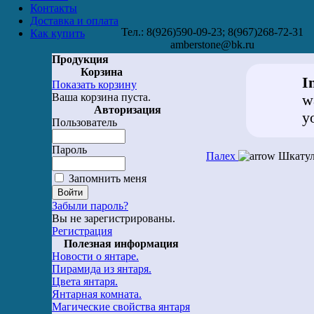
Контакты
Доставка и оплата
Тел.: 8(926)590-09-23; 8(967)268-72-31
Как купить
amberstone@bk.ru
Продукция
Корзина
I
Показать корзину
Ваша корзина пуста.
w
Авторизация
y
Пользователь
Пароль
Палех
Шкатул
Запомнить меня
Забыли пароль?
Вы не зарегистрированы.
Регистрация
Полезная информация
Новости о янтаре.
Пирамида из янтаря.
Цвета янтаря.
Янтарная комната.
Магические свойства янтаря