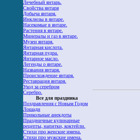
Лечебный янтарь.
Свойства янтаря
Добыча янтаря.
Инклюзы в янтаре.
Насекомые в янтаре.
Растения в янтаре.
Минералы и газ в янтаре.
Музеи янтаря.
Янтарная кислота.
Янтарная пудра.
Янтарное масло.
Легенды о янтаре.
Названия янтаря.
Происхождение янтаря.
Реставрация янтаря.
Уход за серебром
Серебро.
Все для праздника
Поздравления с Новым Годом
Лошади
Прикольные анекдоты
Праздничные кулинарные
рецепты, напитки, коктейли.
Стихи про женские имена.
Стихи про мужские имена.