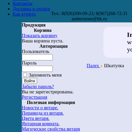
Контакты
Доставка и оплата
Тел.: 8(926)590-09-23; 8(967)268-72-31
Как купить
amberstone@bk.ru
Продукция
Корзина
I
Показать корзину
Ваша корзина пуста.
w
Авторизация
y
Пользователь
Пароль
Палех
Шкатулка
Запомнить меня
Забыли пароль?
Вы не зарегистрированы.
Регистрация
Полезная информация
Новости о янтаре.
Пирамида из янтаря.
Цвета янтаря.
Янтарная комната.
Магические свойства янтаря