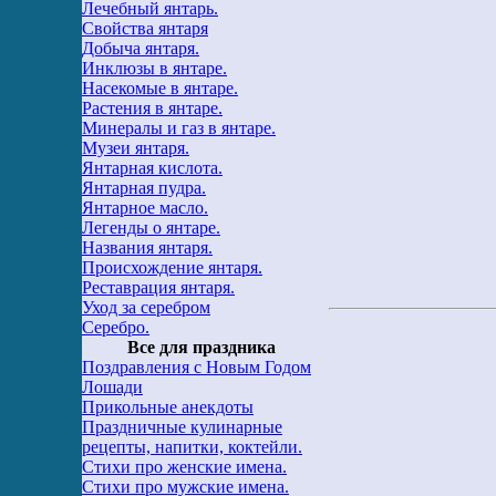
Лечебный янтарь.
Свойства янтаря
Добыча янтаря.
Инклюзы в янтаре.
Насекомые в янтаре.
Растения в янтаре.
Минералы и газ в янтаре.
Музеи янтаря.
Янтарная кислота.
Янтарная пудра.
Янтарное масло.
Легенды о янтаре.
Названия янтаря.
Происхождение янтаря.
Реставрация янтаря.
Уход за серебром
Серебро.
Все для праздника
Поздравления с Новым Годом
Лошади
Прикольные анекдоты
Праздничные кулинарные
рецепты, напитки, коктейли.
Стихи про женские имена.
Стихи про мужские имена.