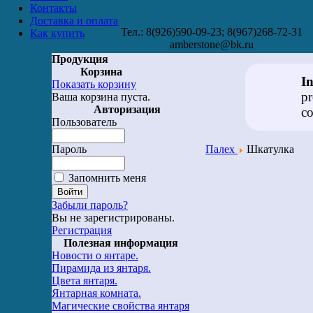
Контакты
Доставка и оплата
Тел.: 8(926)590-09-23; 8(967)268-72-31
Как купить
amberstone@bk.ru
Продукция
Корзина
I
Показать корзину
pr
Ваша корзина пуста.
Авторизация
co
Пользователь
Пароль
Палех
Шкатулка
Запомнить меня
Забыли пароль?
Вы не зарегистрированы.
Регистрация
Полезная информация
Новости о янтаре.
Пирамида из янтаря.
Цвета янтаря.
Янтарная комната.
Магические свойства янтаря