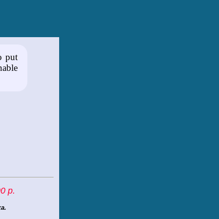
o put
nable
0 р.
а.