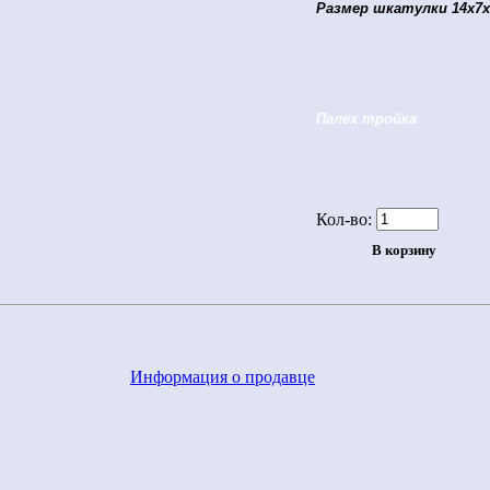
Размер шкатулки 14х7х
Палех тройка
Кол-во:
Информация о продавце