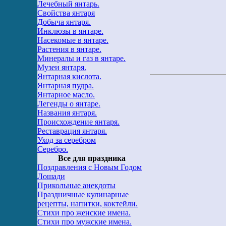
Лечебный янтарь.
Свойства янтаря
Добыча янтаря.
Инклюзы в янтаре.
Насекомые в янтаре.
Растения в янтаре.
Минералы и газ в янтаре.
Музеи янтаря.
Янтарная кислота.
Янтарная пудра.
Янтарное масло.
Легенды о янтаре.
Названия янтаря.
Происхождение янтаря.
Реставрация янтаря.
Уход за серебром
Серебро.
Все для праздника
Поздравления с Новым Годом
Лошади
Прикольные анекдоты
Праздничные кулинарные
рецепты, напитки, коктейли.
Стихи про женские имена.
Стихи про мужские имена.