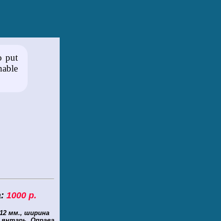
o put
nable
:
1000 р.
12 мм., ширина
ь янтарь. Оправа