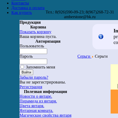
Контакты
Доставка и оплата
Тел.: 8(926)590-09-23; 8(967)268-72-31
Как купить
amberstone@bk.ru
Продукция
Корзина
I
Показать корзину
pr
Ваша корзина пуста.
Авторизация
co
Пользователь
Пароль
Серьги
Серьги
Запомнить меня
Забыли пароль?
Вы не зарегистрированы.
Регистрация
Полезная информация
Новости о янтаре.
Пирамида из янтаря.
Цвета янтаря.
Янтарная комната.
Магические свойства янтаря