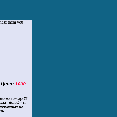
chase them you
на:
1000
сота кольца 28
авка - фнифть.
товленная из
ом.