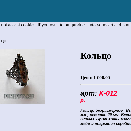
 not accept cookies. If you want to put products into your cart and pur
ьцо
Кольцо
Цена:
1 000.00
арт:
К-012
Це
р.
Кольцо
безразмерное. Вы
мм., вставки 20 мм. Вст
Оправа - филигрань изго
меди и покрытая серебр