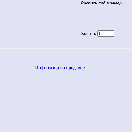
Роспись под мрамор.
Кол-во:
Информация о продавце