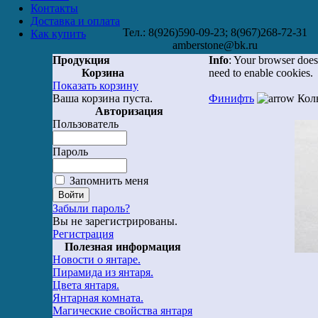
Контакты
Доставка и оплата
Тел.: 8(926)590-09-23; 8(967)268-72-31
Как купить
amberstone@bk.ru
Продукция
Info
: Your browser does
Корзина
need to enable cookies.
Показать корзину
Ваша корзина пуста.
Финифть
Кол
Авторизация
Пользователь
Пароль
Запомнить меня
Забыли пароль?
Вы не зарегистрированы.
Регистрация
Полезная информация
Новости о янтаре.
Пирамида из янтаря.
Цвета янтаря.
Янтарная комната.
Магические свойства янтаря