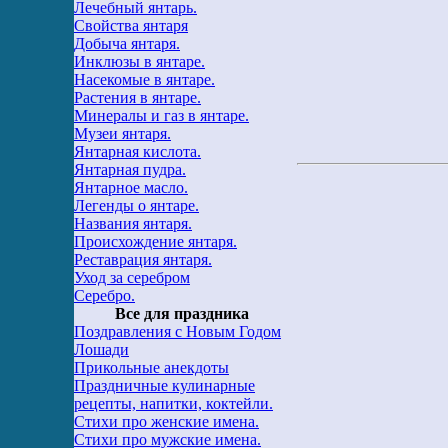
Лечебный янтарь.
Свойства янтаря
Добыча янтаря.
Инклюзы в янтаре.
Насекомые в янтаре.
Растения в янтаре.
Минералы и газ в янтаре.
Музеи янтаря.
Янтарная кислота.
Янтарная пудра.
Янтарное масло.
Легенды о янтаре.
Названия янтаря.
Происхождение янтаря.
Реставрация янтаря.
Уход за серебром
Серебро.
Все для праздника
Поздравления с Новым Годом
Лошади
Прикольные анекдоты
Праздничные кулинарные
рецепты, напитки, коктейли.
Стихи про женские имена.
Стихи про мужские имена.