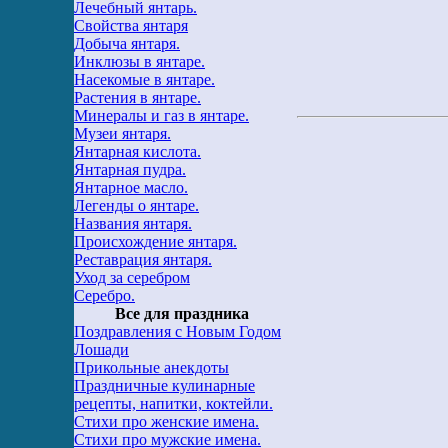
Лечебный янтарь.
Свойства янтаря
Добыча янтаря.
Инклюзы в янтаре.
Насекомые в янтаре.
Растения в янтаре.
Минералы и газ в янтаре.
Музеи янтаря.
Янтарная кислота.
Янтарная пудра.
Янтарное масло.
Легенды о янтаре.
Названия янтаря.
Происхождение янтаря.
Реставрация янтаря.
Уход за серебром
Серебро.
Все для праздника
Поздравления с Новым Годом
Лошади
Прикольные анекдоты
Праздничные кулинарные
рецепты, напитки, коктейли.
Стихи про женские имена.
Стихи про мужские имена.