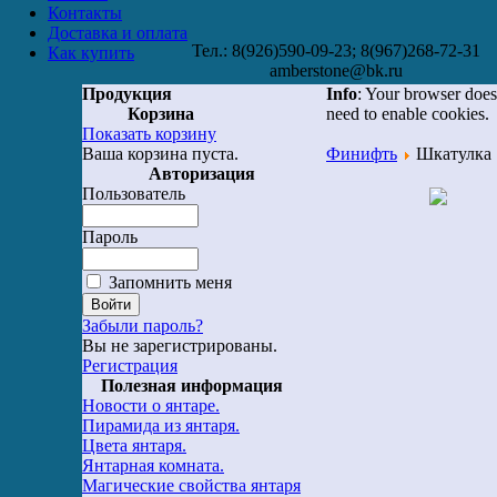
Контакты
Доставка и оплата
Тел.: 8(926)590-09-23; 8(967)268-72-31
Как купить
amberstone@bk.ru
Продукция
Info
: Your browser does
Корзина
need to enable cookies.
Показать корзину
Ваша корзина пуста.
Финифть
Шкатулка
Авторизация
Пользователь
Пароль
Запомнить меня
Забыли пароль?
Вы не зарегистрированы.
Регистрация
Полезная информация
Новости о янтаре.
Пирамида из янтаря.
Цвета янтаря.
Янтарная комната.
Магические свойства янтаря